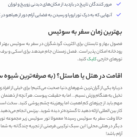
مرور کنندگان تاریخ در بازدید از مکان‌های دیدنی زوریخ و لوزان
آنهایی که به درک تور اروپا و رسیدن به فضایی آرام دور از هیاهو در
بهترین زمان سفر به سوئیس
فصول بهار و تابستان برای اکثریت گردشگران در سفر به سوئیس بهتر است
رودخانه امکان پذیر است. فصل زمستان جام میدهد برای اسکی و برف با
تورهای خارجی
کلیک
کنید.
اقامت در هتل یا هاستل؟ (به صرفه‌ترین شیوه 
درباره یکی از گران‌ترین شهرهای دنیا صحبت می‌کنیم! برای خیلی از افراد
تخیل به هنگام وزش نسیم... اما به حقیقت پیوست. هر آنچه از ذهنمان می‌
مهم باید از چیزهای کم اهمیت اما پرهزینه چشم پوشی کنید. سخت است ام
کار بین المللی ارائه دهید تا گسترده‌تر دیده شوید. بیزنس انجام می‌دهید
حالا وقت سفر به سوئیس رسیده! معمولا تور سوئیس زیر مجموعه تور ب
دیگر در هتلی محلی! این سبک ترکیبی فرصتی از تجربه چندگانه به شما می‌
آرام باشد!