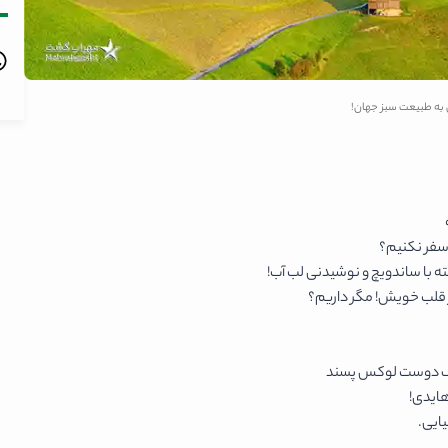
به طبیعت سبز جهان!
 سفر نکنیم؟
فته با ساندویچ و نوشیدنی لب آب!
رف دوست لوکس پسند
ایدی!
ایی.