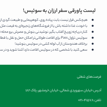
لیست پاورقی سفر ارزان به سوئیس!
هیچکس قرار نیست بابت پیاده روی، کوهپیمایی و طبیعت گردی از ش
با خودت غذا داشته باش یا از فروشگاه‌های زنجیره‌ای به قیمت م
کنار دریاچه زوریخ آفتاب بگیر، نوشیدنی بنوش و عصرش برو محل
سوئیس تراول Pass برای اقامت طولانی‌تر امکان حمل و نقل با قطار و تراموا با هزینه کمتر را فراهم می‌کند.
برخلاف هندوستان از آب لوله کشی در سوئیس بنوشید!
سعی کنید با شخصی که در سوئیس اقامت دارد آشنا شوید و در سفر 
فرصت‌های شغلی
آدرس:
خیابان سهروردی شمالی، خیابان خرمشهر، پلاک 182
تلفن:
021-41578