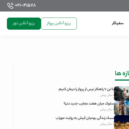
021-41578
رزرو آنلاین پرواز
رزرو آنلاین تور
سفرنگار
زه ‌ها
با این 7 راهکار ترس از پرواز را درمان کنیم
1 سال پیش
سلوک میان هفت عجایب جدید دنیا!
1 سال پیش
سبک زندگی بومیان کیش به روایت مهراب
1 سال پیش