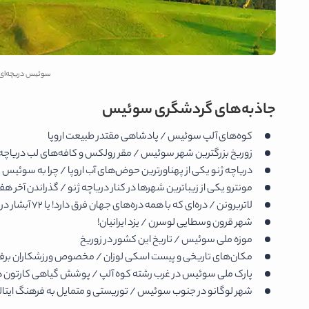
سوئیس دریچه‌ای 
جاذبه‌های گردشگری سوئیس
کوه‌های آلپ سوئیس / پادشاهی مقتدر طبیعت اروپا
زوریخ بزرگترین شهر سوئیس / مقر رولکس و کافه‌های لب دریاچه
دریاچه ژنو یکی از پهناورترین حوض‌های آب اروپا / چرا به سوئیس
مونترو یکی از زیباترین شهرها در کنار دریاچه ژنو / گذراندن آخر ه
لاتربرونن / دره‌ای که با همه دره‌های جهان فرق دارد! یا 72 آبشار در قلب خویش! مگر داریم؟
شهر قرون وسطایی لوسرن / یزد ایرانیان!
موزه ملی سوئیس / تاریخ این کشور در زوریخ
مکان‌های تاریخی و پیست اسکی لوزان / مخصوص ورزشکاران ب
پارک ملی سوئیس در غرب رشته کوه آلپ / پوشش گیاهی کارتون ه
شهر لوگانو در جنوب سوئیس / توریستی و متمایل به فرهنگ ایتالی