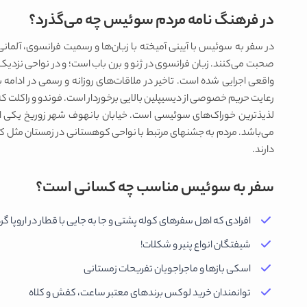
در فرهنگ‌ نامه مردم سوئیس چه می‌گذرد؟
در سفر به سوئیس با آیینی آمیخته با زبان‌ها و رسمیت فرانسوی، آلمانی،
صحبت می‌کنند. زبان فرانسوی در ژنو و برن باب است؛ و در نواحی نزدیک ب
واقعی اجرایی شده است. تاخیر در ملاقات‌های روزانه و رسمی در ادام
رعایت حریم خصوصی از دیسیپلین بالایی برخوردار است. فوندو و راکلت که 
لذیذترین خوراک‌های سوئیسی است. خیابان بانهوف شهر زوریخ یکی ا
می‌باشد. مردم به جشنهای مرتبط با نواحی کوهستانی در زمستان مثل کر
دارند.
سفر به سوئیس مناسب چه کسانی است؟
افرادی که اهل سفرهای کوله پشتی و جا به جایی با قطار در اروپا 
شیفتگان انواع پنیر و شکلات!
اسکی بازها و ماجراجویان تفریحات زمستانی
توانمندان خرید لوکس برندهای معتبر ساعت، کفش و کلاه