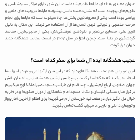
عنوان معبدی به خدای مایاها تقدیم شده است. این شهر دارای مراکز ستاره‌شناسی و
تقویم‌های پیچیده است که نشان‌دهنده دانش پیشرفته مایاها در زمینه‌های علمی و
ریاضی بوده است. یکی از معروف‌ترین بخش‌ها، چاه سینوت است که مایاها برای انجام
مراسم مذهبی و قربانی کردن انسان‌ها از آن استفاده می‌کردند. این مکان به دلیل
تاریخ غنی، معماری بی‌نظیر و جلوه‌های فرهنگی‌اش، یکی از محبوب‌ترین مقاصد
گردشگری در دنیا است. چیچن ایتزا در سال ۲۰۰۷ در لیست عجایب هفتگانه جدید
جهان قرار گرفت.
عجیب هفتگانه ایده آل شما برای سفر کدام است؟
ایران عزیزمان هم عجایب هفتگانه‌ای دارد که در این متن از آنها می‌بریم. در انتها شما
انتخاب می‌کنید که به کجا سفر کنید. پرسپولیس از شیراز همیشه پارس تا میدان نقش
جهان اصفهان، از باغ ارم شیراز تا چند قدم آن طرف‌تر، مسجد نصیرالملک! اوج میگیریم
بر فراز مناره سنگی کلیسای وانک تا مسجد امام شاهکاری از دوران صفویه! و در آخر به
خیال دل انگیز دیار، در هفت تپه خوزستان آرام می‌گیریم! برای اطلاع از آخرین آمار پرواز
و تورهای داخلی و خارجی با مهراب گشت تماس بگیرید.