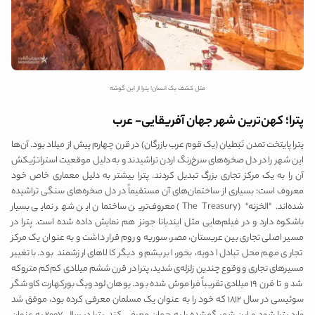
مثل کشف یک انسان! پترا از این گوشه
پترا؛ کهن‌ترین شهر جهان آفریقایی- عرب
پترا پایتخت تمدن نَبَطیان (یک قوم عرب بازرگان) در قرن چهارم پیش از میلاد بود. آن‌ها
این شهر را در دل صخره‌های سرخ‌رنگ اردن تراشیدند و به دلیل موقعیت استراتژیکش
آن را به یک مرکز تجاری بزرگ تبدیل کردند. پترا بیشتر به دلیل معماری خاص خود
معروف است؛ بسیاری از ساختمان‌های آن مستقیماً در دل صخره‌های سنگی تراشیده
شده‌اند. "الخزنه" (The Treasury) معروف‌ترین ساختمان این شهر نمایی بسیار
باشکوه دارد و در فیلم‌هایی مثل ایندیانا جونز هم نمایش داده شده است. پترا در
مسیر اصلی تجاری بین عربستان، مصر، سوریه و روم قرار داشت و به عنوان یک مرکز
تجاری مهم محل تبادل ادویه، بخور، ابریشم و دیگر کالاهای ارزشمند بود. با تغییر
مسیرهای تجاری و وقوع چندین زلزله‌ی شدید، پترا در قرن ششم میلادی کم‌کم متروکه
شد و تا قرن ۱۹ میلادی تقریباً فراموش شده بود. یوهان لودویگ بورکهارت کاوشگر
سوئیسی در سال ۱۸۱۲ که خود را به‌ عنوان یک مسلمان معرفی کرده بود، موفق شد