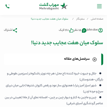
صفحه اصلی
/
سفرنگار
/
سلوک میان هفت عجایب جدید دنیا!
john doe
15 نظر
168 لایک
اشتراک
سلوک میان هفت عجایب جدید دنیا!
سرفصل‌های مقاله
پترا؛ کهن‌ترین شهر جهان آفریقایی- عرب
ارزشمندی آثار دیدنی جهان به طول دیوار چین!
کولوسئوم؛ بزرگ‌ترین آمفی‌تئاتر جهان باستان!
سایه گمشده ارواح اینکاها (ماچو پیچو مکزیک)
مسیح؛ شاهد تمام احوالات توریست‌های برزیل!
عجیب هفتگانه ایده آل شما برای سفر کدام است؟
ردپای چیچن ایتزا میان سایه‌های تاریخ (یوکاتان مکزیک)
شبیه تاج یک پادشاه عاشق نیست؟(سیاحت هندوستانی)
جلال و جبروت خیره کننده تاج محل؛ هر چه دورتر باشکوه‌تر (سرزمین طوطی و
بازرگان-هندوستان)
شهر اسرار آمیز پترا با همنوازی ساز عود و رقص کاروان شترها (جایی میان دریای
سرخ و مرده اردن)
چین و ماچین به کنار و دیوار چین بر چین- افسانه نمای آن از ماه! (هیبتی در بین
عناصر گردشگری آسیای شرقی)