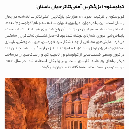
کولوسئوم؛ بزرگ‌ترین آمفی‌تئاتر جهان باستان!
کولوسئوم با ظرفیت حدود ۵۰ هزار نفر، بزرگ‌ترین آمفی‌تئاتر ساخته‌شده در جهان
باستان است. hین بنا در دوران امپراتوری فلاویان ساخته شد و نام "کولوسئوم" بعدها
به دلیل مجسمه عظیم نرون در نزدیکی آن رایج شد. روی هر بلیط مشابه سیستم
بلیط‌فروشی امروزی، شماره‌ای نوشته شده بود که محل نشستن تماشاگران را مشخص
می‌کرد. نمایش‌های مختلفی از جمله شکار نبرد قهرمانان، حیوانات وحشی، بازسازی
نبردهای دریایی(در اوایل ساخت) و اعدام زندانیان نیز در آن برگزار می‌شد. چندین زلزله
در قرون وسطی قسمت‌هایی از کولوسئوم را تخریب کرد و از سنگ‌های آن در ساخت
دیگر بناهای رم مانند کلیسای سنت پیتر واتیکان استفاده شد. در سال ۲۰۰۷،
کولوسئوم در لیست عجایب هفتگانه جدید جهان قرار گرفت.