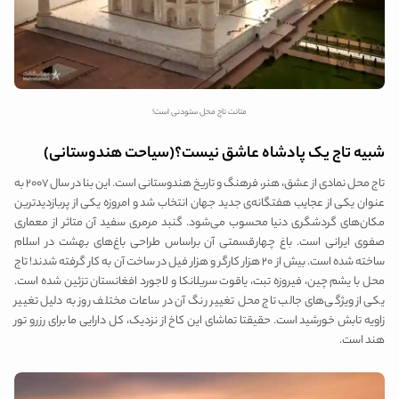
متانت تاج محل ستودنی است!
شبیه تاج یک پادشاه عاشق نیست؟(سیاحت هندوستانی)
تاج محل نمادی از عشق، هنر، فرهنگ و تاریخ هندوستانی است. این بنا در سال ۲۰۰۷ به
عنوان یکی از عجایب هفتگانه‌ی جدید جهان انتخاب شد و امروزه یکی از پربازدیدترین
مکان‌های گردشگری دنیا محسوب می‌شود. گنبد مرمری سفید آن متاثر از معماری
صفوی ایرانی است. باغ چهارقسمتی آن براساس طراحی باغ‌های بهشت در اسلام
ساخته شده است. بیش از ۲۰ هزار کارگر و هزار فیل در ساخت آن به کار گرفته شدند! تاج
محل با یشم چین، فیروزه تبت، یاقوت سریلانکا و لاجورد افغانستان تزئین شده است.
یکی از ویژگی‌های جالب تاج محل تغییر رنگ آن در ساعات مختلف روز به دلیل تغییر
زاویه تابش خورشید است. حقیقتا تماشای این کاخ از نزدیک، کل دارایی ما برای رزرو تور
هند است.