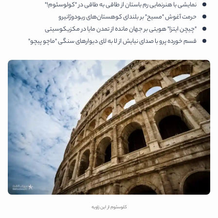
نمایشی با هنرنمایی رم باستان از طاقی به طاقی در "کولوسئوم!"
حرمت آغوش "مسیح" بر بلندای کوهستان‌های ریودوژانیرو
"چیچن ایتزا" هویتی بر جهان مانده از تمدن مایا در مکزیکوسیتی
قسم خورده پرو با صدای نیایش از لا به لای دیوارهای سنگی "ماچو پیچو"
کلوسئوم از این زاویه