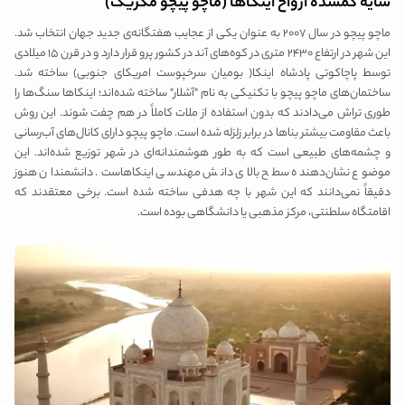
سایه گمشده ارواح اینکاها (ماچو پیچو مکزیک)
ماچو پیچو در سال ۲۰۰۷ به عنوان یکی از عجایب هفتگانه‌ی جدید جهان انتخاب شد.
این شهر در ارتفاع ۲۴۳۰ متری در کوه‌های آند در کشور پرو قرار دارد و در قرن ۱۵ میلادی
توسط پاچاکوتی پادشاه اینکا( بومیان سرخپوست امریکای جنوبی) ساخته شد.
ساختمان‌های ماچو پیچو با تکنیکی به نام "آشلار" ساخته شده‌اند؛ اینکاها سنگ‌ها را
طوری تراش می‌دادند که بدون استفاده از ملات کاملاً در هم چفت شوند. این روش
باعث مقاومت بیشتر بناها در برابر زلزله شده است. ماچو پیچو دارای کانال‌های آب‌رسانی
و چشمه‌های طبیعی است که به طور هوشمندانه‌ای در شهر توزیع شده‌اند. این
موضوع نشان‌دهنده سطح بالای دانش مهندسی اینکاهاست. دانشمندان هنوز
دقیقاً نمی‌دانند که این شهر با چه هدفی ساخته شده است. برخی معتقدند که
اقامتگاه سلطنتی، مرکز مذهبی یا دانشگاهی بوده است.