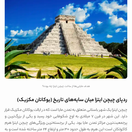
هدف مایایی‌ها از ساخت چیچن ایتزا چه بوده؟
ردپای چیچن ایتزا میان سایه‌های تاریخ (یوکاتان مکزیک)
چیچن ایتزا یک شهر باستانی متعلق به تمدن مایا است که در ایالت یوکاتان مکزیک قرار
دارد. این شهر در قرن ۷ میلادی به اوج شکوفایی خود رسید و یکی از بزرگ‌ترین و
پرجمعیت‌ترین مراکز تمدن مایا بود. یکی از برجسته‌ترین ویژگی‌های چیچن ایتزا هرم
کاکولکان است؛ این هرم به طول حدود ۳۰ متر و ارتفاع ۲۴ متر ساخته شده است و به