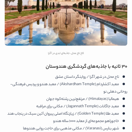
کاخ تاج محل، جاذبه‌ای ابدی در آگرا
30 ثانیه با جاذبه‌های گردشگری هندوستان
تاج محل در شهر آگرا / روایتگر داستان عشق
معبد آکشاردام (Akshardham Temple) / معبد هندو و پردیس فرهنگی-
روحانی دهلی نو
هیمالیا (Himalayas) / مرتفع‌ترین رشته‌کوه جهان
معبد جاگانات (Jagannath Temple) / مکانی برای مراقبه
معبد طلا (Golden Temple) / زیارتگاه اصلی پیروان آئین سیک در پنجاب هند
خاجوراهو مجموعه‌ای از معابد 1000 ساله هندو
شهر بنارس (Varanasi) / مکانی مذهبی برای حاجت روایی هندوها