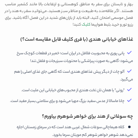
بهار و تابستان برای سفر به مناطق کوهستانی و ارتفاعات بالا مانند کشمیر مناسب
هستند. اگر علاقه‌مند به طبیعت و مناظر سبز هستید، می‌توانید سفر به هند را در
فصل موسمی امتحان کنید، البته باید از باران‌های شدید در این فصل آگاه باشید. برای
رزرو تور و خرید بلیط هواپیما
کلیک
کنید!
غذاهای خیابانی هندی (با فری کثیف قابل مقایسه است؟)
پانی پوری به محبوبیت فلافل در ایران است؛ خمیر در قطعات کوچک سرخ
می‌شود؛ گاهی به صورت پیراشکی با محتویات سبزیجات و فلفل تند!
آلو چات از دیگر پیش غذاهای هندی است که گاهی جای غذای اصلی را هم
می‌گیرد.
"روتی" یا همان نان تخت هندی از محبوب‌های خیابانی این ملیت است.
چانا ماسالا از عدس سفید بزرگ مهیا می‌شود و برای سلامتی بسیار مفید است.
چه سوغاتی از هند برای خواهر شوهرم بیاورم؟
کلاه هیماچالی سوغات شمال غربی هند است که در سرمای زمستان اجازه
نمی‌دهد شوهر خواهر شوهر کم مویتان سرما بخورد.